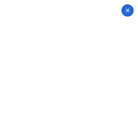
登录平台
✕
标签云列表
按标签聚合浏览相关文章
betvictor中文 - 竞品动向影响几何