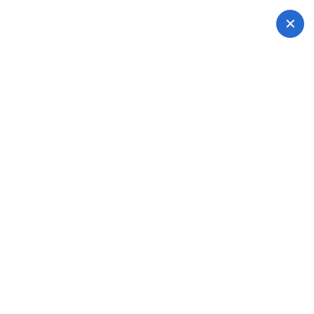
登录平台
✕
标签云列表
按标签聚合浏览相关文章
头部短剧内容同质化争议 betvictor中文 口碑两极分化