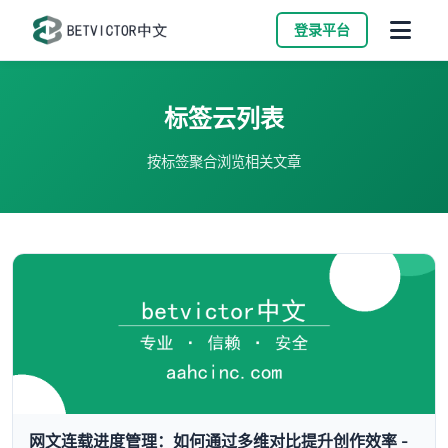
登录平台
标签云列表
按标签聚合浏览相关文章
网文连载进度管理：如何通过多维对比提升创作效率 -