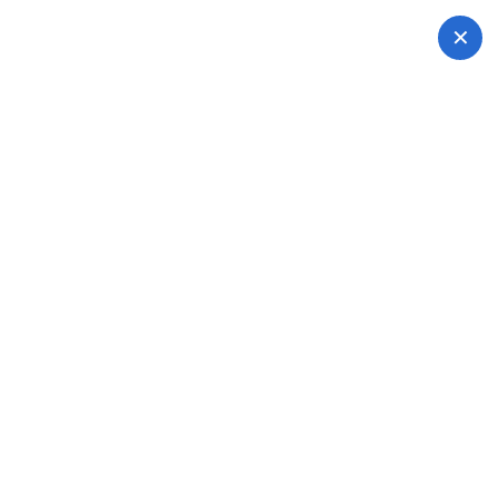
登录平台
✕
资讯中心
了解最新的行业动态和资讯信息
betvictor中文 - 电竞战队核心选手转会风波，合同条款