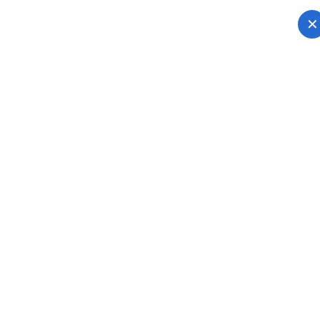
登录平台
✕
版本更新 进展梳理 -
betvictor中文
2026-05-23
betvictor中文
行业资讯
FAQ