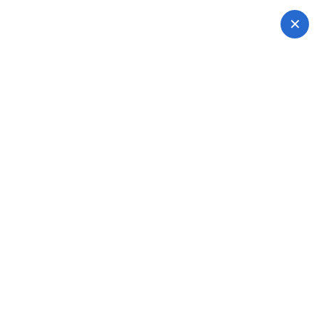
✕
文
资讯中心
联系我们
登录平台
两极分化，热门
betvictor中文
专业 · 信赖 · 安全